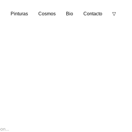
Pinturas
Cosmos
Bio
Contacto
▽
Double tap to expand ▽
on...